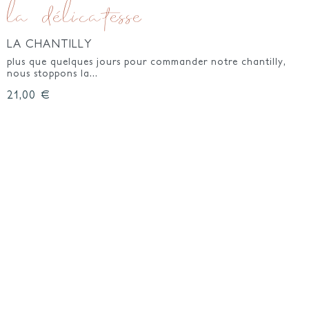
la délicatesse
LA CHANTILLY
plus que quelques jours pour commander notre chantilly,
nous stoppons la...
PRIX
21,00 €