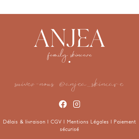
suivez-nous
@anjea_skincare
Délais & livraison
I
CGV
I
Mentions Légales
I
Paiement
sécurisé