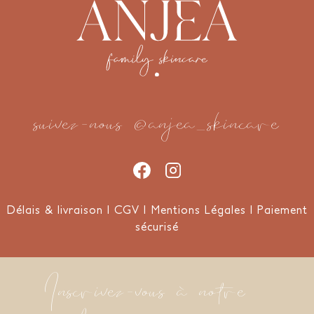
suivez-nous
@anjea_skincare
Délais & livraison
I
CGV
I
Mentions Légales
I
Paiement
sécurisé
Inscrivez-vous à notre