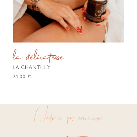
la délicatesse
LA CHANTILLY
Prix
21,00 €
Notre promesse