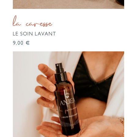
la caresse
LE SOIN LAVANT
Prix
9,00 €