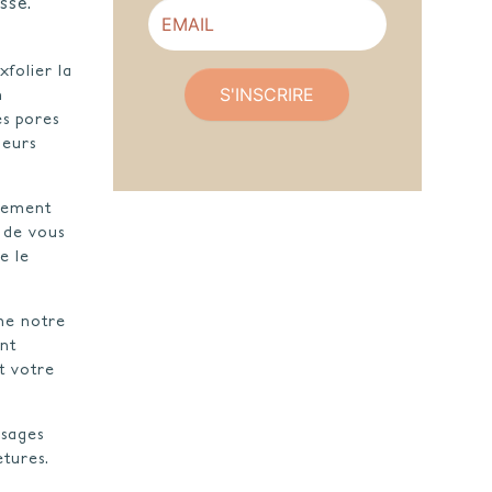
sse.
xfolier la
S'INSCRIRE
n
es pores
leurs
èrement
 de vous
e le
me notre
nt
t votre
ssages
etures.