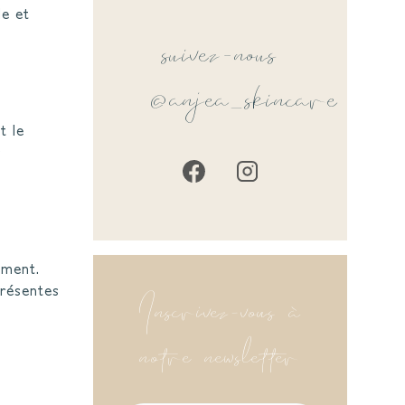
suivez-nous
le et
@anjea_skincare
t le
s
ement.
Inscrivez-vous à
présentes
notre newsletter