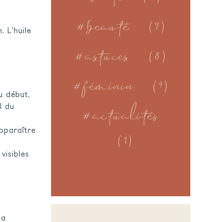
#beauté
(9)
 L'huile
#astuces
(8)
#féminin
(4)
#actualités
u début,
l du
(1)
apparaître
visibles
la