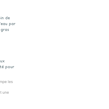
oin de
d'eau par
 gras
aux
pté pour
ompe les
nt une