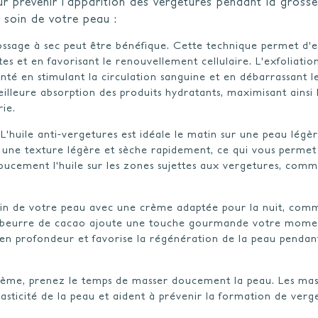
ur prévenir l'apparition des vergetures pendant la grosse
 soin de votre peau :
brossage à sec peut être bénéfique. Cette technique permet d'e
es et en favorisant le renouvellement cellulaire. L'exfoliatio
nté en stimulant la circulation sanguine et en débarrassant l
lleure absorption des produits hydratants, maximisant ainsi 
rrie.
 L'huile anti-vergetures est idéale le matin sur une peau lég
a une texture légère et sèche rapidement, ce qui vous permet
doucement l'huile sur les zones sujettes aux vergetures, comm
 soin de votre peau avec une crème adaptée pour la nuit, com
e beurre de cacao ajoute une touche gourmande votre mome
en profondeur et favorise la régénération de la peau pendan
 crème, prenez le temps de masser doucement la peau. Les ma
élasticité de la peau et aident à prévenir la formation de verg