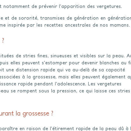
st notamment de prévenir l'apparition des vergetures.
 et de sororité, transmises de génération en génération.
mme inspirée par les recettes ancestrales de nos mamans.
 ?
ées de stries fines, sinueuses et visibles sur la peau. A
puis elles peuvent s'estomper pour devenir blanches au fi
it une distension rapide qui va au-delà de sa capacité
t associées à la grossesse, mais elles peuvent également 
ssance rapide pendant l'adolescence. Les vergetures
peau se rompent sous la pression, ce qui laisse ces stries 
urant la grossesse ?
araître en raison de l'étirement rapide de la peau dû à 