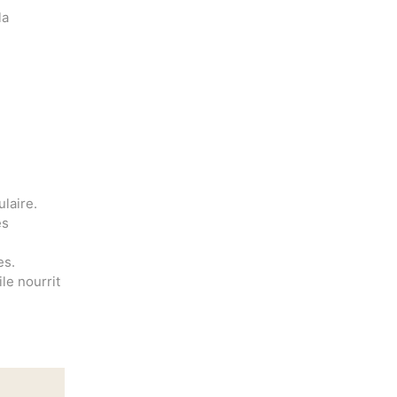
la
ulaire.
es
es.
le nourrit